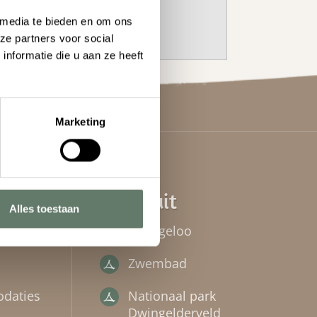
 media te bieden en om ons
ze partners voor social
nformatie die u aan ze heeft
Marketing
ar
Er op uit
Alles toestaan
boek
Dwingeloo
Zwembad
daties
Nationaal park
Dwingelderveld