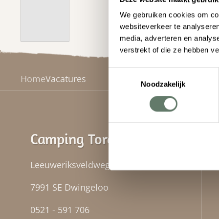
We gebruiken cookies om cont
websiteverkeer te analyseren
media, adverteren en analys
verstrekt of die ze hebben v
Toestemmingsselectie
Home
Vacatures
Noodzakelijk
Camping Torentjeshoek
Leeuweriksveldweg 1
7991 SE
Dwingeloo
0521 - 591 706