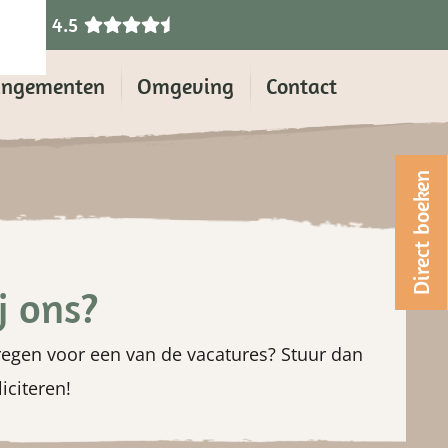
4.5
angementen
Omgeving
Contact
Direct boeken
j ons?
kregen voor een van de vacatures? Stuur dan
iciteren!