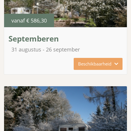
vanaf
€ 586,30
Septemberen
31 augustus
26 september
Beschikbaarheid