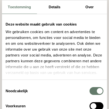
Toestemming
Details
Over
Beschikbaarheid
Deze website maakt gebruik van cookies
We gebruiken cookies om content en advertenties te
personaliseren, om functies voor social media te bieden
en om ons websiteverkeer te analyseren. Ook delen we
informatie over uw gebruik van onze site met onze
partners voor social media, adverteren en analyse. Deze
partners kunnen deze gegevens combineren met andere
informatie die u aan ze heeft verstrekt of die ze hebben
vanaf
€ 215,00
verzameld op basis van uw gebruik van hun services.
Pinksterweekend
Toestemmingsselectie
Noodzakelijk
14 mei
17 mei
Beschikbaarheid
Voorkeuren