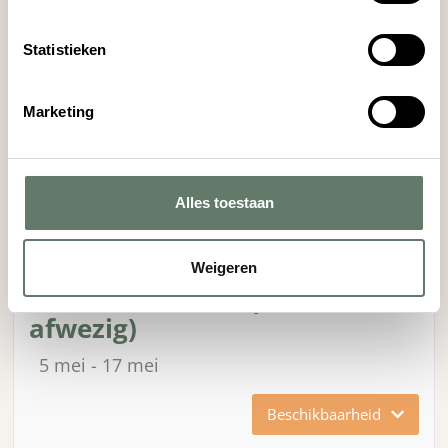
Statistieken
Marketing
Alles toestaan
vanaf
€ 459,00
Weigeren
HePi weekenden (midweek
afwezig)
5 mei
17 mei
Beschikbaarheid