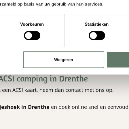
erzameld op basis van uw gebruik van hun services.
n een compacte omgeving zie je bossen, heide, vennet
Voorkeuren
Statistieken
de vergezichten in het nabijgelegen natuurgebied Hol
en om de prachtige Drentse natuur te ontdekken.
Weigeren
 de receptie of neem contact met ons op voor meer in
ACSI camping in Drenthe
een ACSI kaart, neem dan contact met ons op.
jeshoek in Drenthe
en boek online snel en eenvoudi