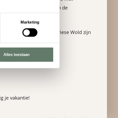
jes, heuvels, boerderijen en de
Marketing
tingerveld en het Drents Friese Wold zijn
Alles toestaan
formatie.
g je vakantie!