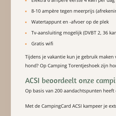
Elektra 6 ampère eerste 4 kwh per dag 
8-10 ampère tegen meerprijs (afrekeni
Watertappunt en -afvoer op de plek
Tv-aansluiting mogelijk (DVBT 2, 36 ka
Gratis wifi
Tijdens je vakantie kun je gebruik maken 
hond? Op Camping Torentjeshoek zijn h
ACSI beoordeelt onze campi
Op basis van 200 aandachtspunten heeft d
Met de CampingCard ACSI kampeer je ext