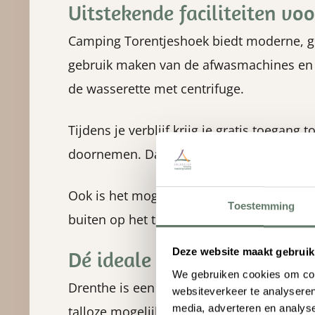
Uitstekende faciliteiten vo
Camping Torentjeshoek biedt moderne, go
gebruik maken van de afwasmachines en 
de wasserette met centrifuge.
Tijdens je verblijf krijg je gratis toegang
doornemen. Daarnaast kun je een balletj
Ook is het mogelijk om smakelijk te geni
Toestemming
buiten op het terras en binnen maakt de 
Deze website maakt gebruik
Dé ideale uitvalsbasis voor
We gebruiken cookies om cont
Drenthe is een van de populairste provin
websiteverkeer te analyseren
media, adverteren en analys
talloze mogelijkheden tijdens een onverge