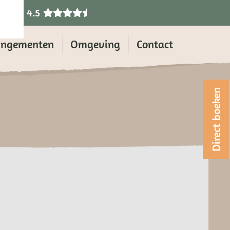
4.5
angementen
Omgeving
Contact
Direct boeken