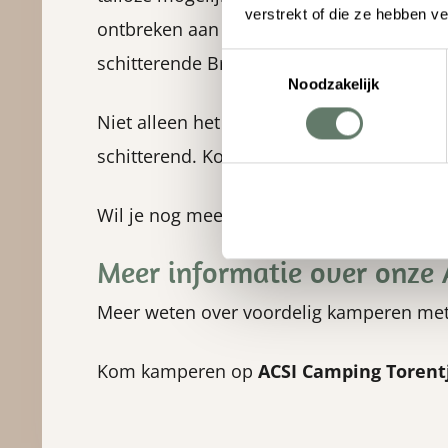
verstrekt of die ze hebben v
ontbreken aan je verblijf in Dwingeloo. I
schitterende Brink.
Toestemmingsselectie
Noodzakelijk
Niet alleen het Dwingelderveld, Maar ook 
schitterend. Kortom: genoeg mogelijkhed
Wil je nog meer eropuit-tips? Loop langs
Meer informatie over onze 
Meer weten over voordelig kamperen met 
Kom kamperen op
ACSI Camping Torent