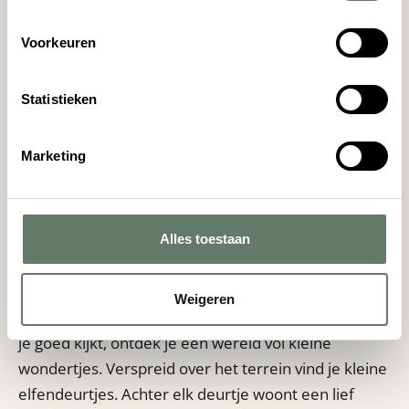
Speurtochen
Silent Disco 21 juli
Voorkeuren
Roofvogelschow 29 juli
Statistieken
Archery Tag 2 augustus
Circus Snor 13 augustus
Marketing
Het actuele programma kun je vinden via de app en
bij de animatieruimte.
Alles toestaan
Elfjesroute
Op Camping Torentjeshoek ligt iets bijzonders
Weigeren
verborgen. Niet iedereen ziet het meteen... maar als
je goed kijkt, ontdek je een wereld vol kleine
wondertjes. Verspreid over het terrein vind je kleine
elfendeurtjes. Achter elk deurtje woont een lief