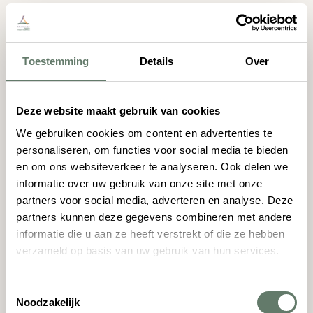
Volop activiteit op onze camping met
animatie in Drenthe
Toestemming
Details
Over
Ons animatieteam staat garant voor volop plezier op
onze kindvriendelijke camping in Drenthe. Wat je
kunt verwachten op onze camping:
Deze website maakt gebruik van cookies
We gebruiken cookies om content en advertenties te
Ga op pad met bosbioloog Marijn of ga met
personaliseren, om functies voor social media te bieden
natuurspecialist Ewan het bos in!
en om ons websiteverkeer te analyseren. Ook delen we
informatie over uw gebruik van onze site met onze
Theater
partners voor social media, adverteren en analyse. Deze
Knutselen met spulletjes uit het bos
partners kunnen deze gegevens combineren met andere
informatie die u aan ze heeft verstrekt of die ze hebben
Stokbrood bakken bij het kampvuur
verzameld op basis van uw gebruik van hun services.
Berenjacht
Toestemmingsselectie
Diverse sport- en spel activiteiten
Noodzakelijk