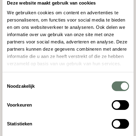
Nationaal Park Dwingelderveld is het grootste
Deze website maakt gebruik van cookies
aaneengesloten natte heidegebied van West-
We gebruiken cookies om content en advertenties te
Europa! Iets waar wij Drentenaren trots op zijn. Het
personaliseren, om functies voor social media te bieden
en om ons websiteverkeer te analyseren. Ook delen we
gebied telt meer dan 60 vennetjes en
informatie over uw gebruik van onze site met onze
veenmoerrassen en er zijn maar liefst 2
partners voor social media, adverteren en analyse. Deze
schaapskuddes. Start je ontdekkingstocht bij het
partners kunnen deze gegevens combineren met andere
Bezoekerscentrum Dwingelderveld
, want hier
informatie die u aan ze heeft verstrekt of die ze hebben
vind je een grote plattegrond van de omgeving. Ook
verzameld op basis van uw gebruik van hun services.
organiseert het bezoekerscentrum vaak excursies
en activiteiten voor het hele gezin.
Toestemmingsselectie
Noodzakelijk
‘Wist je dat het Dwingelderveld is verkozen tot het
stilste gebied van Nederland?’
Voorkeuren
4 x must-do’s in de natuur
Statistieken
Bezoek de heideschapen in de Schaapskooi in het