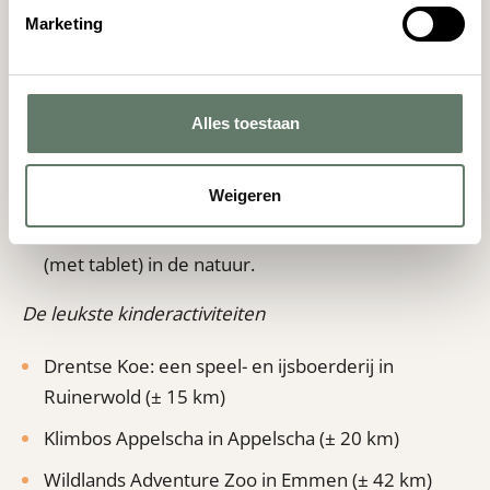
Dwingelderveld. Elke dag vanaf 17 uur is er een
Marketing
knuffelkwartier met de schapen.
Wandel over het avontuurlijke plankenpad door
het Dwingelderveld.
Alles toestaan
Ga naar het
Hunebedmuseum in Borger
en
ontdek hoe hunebedbouwers vroeger leefden.
Weigeren
Speel de ‘nature game’. Een te gek avonturenspel
(met tablet) in de natuur.
De leukste kinderactiviteiten
Drentse Koe: een speel- en ijsboerderij in
Ruinerwold (± 15 km)
Klimbos Appelscha in Appelscha (± 20 km)
Wildlands Adventure Zoo in Emmen (± 42 km)