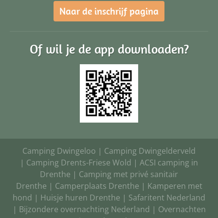
Naar de inschrijf pagina
Of wil je de app downloaden?
Camping Dwingeloo
|
Camping Dwingelderveld
|
Camping Drents-Friese Wold
|
ACSI camping in
Drenthe
|
Camping met privé sanitair
Drenthe
|
Camperplaats Drenthe
|
Kamperen met
hond
|
Huisje huren Drenthe
|
Safaritent Nederland
|
Bijzondere overnachting Nederland
|
Overnachten