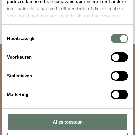
partners kunnen deze gegevens combineren met andere
informatie die u aan ze heeft verstrekt of die ze hebben
verzameld op basis van uw gebruik van hun services.
Toestemmingsselectie
Noodzakelijk
Home
Contact
Voorkeuren
Camping Torentjeshoek
Statistieken
Informatie
Marketing
Direct naar
Alles toestaan
Er op uit