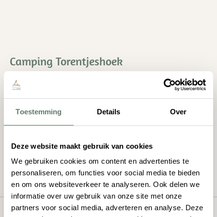
Camping Torentjeshoek
Leeuweriksveldweg 1
7991 SE Dwingeloo
Toestemming
Details
Over
0521 - 591 706
info@torentjeshoek.nl
Deze website maakt gebruik van cookies
Neem contact met ons op
We gebruiken cookies om content en advertenties te
personaliseren, om functies voor social media te bieden
en om ons websiteverkeer te analyseren. Ook delen we
informatie over uw gebruik van onze site met onze
partners voor social media, adverteren en analyse. Deze