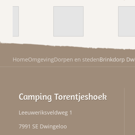
Home
Omgeving
Dorpen en steden
Brinkdorp Dw
Camping Torentjeshoek
Leeuweriksveldweg 1
7991 SE
Dwingeloo