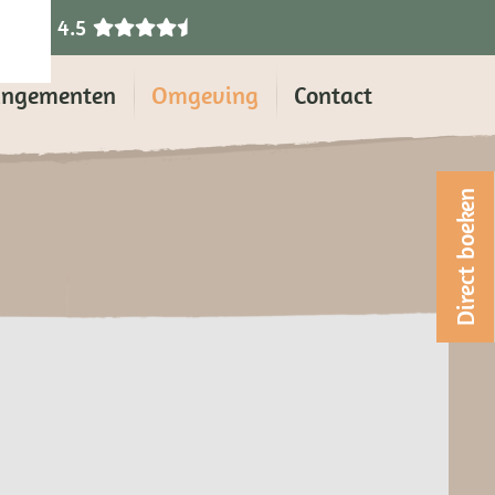
4.5
angementen
Omgeving
Contact
Direct boeken