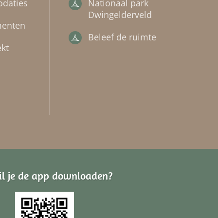
daties
Nationaal park
Dwingelderveld
menten
Beleef de ruimte
kt
il je de app downloaden?