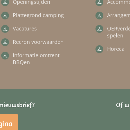
Openingstijden
Accommo
Plattegrond camping
Arrange
Vacatures
OERverde
spelen
Recron voorwaarden
Horeca
Informatie omtrent
BBQen
e nieuwsbrief?
Of w
gina